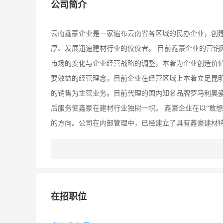
公司简介
云南鑫豪企业是一家遍布云南省各区域的民办企业，创建
厚、发展迅速建材行业的佼佼者。 目前鑫豪企业的营销
市场的变化与企业经营战略的调整，本着为企业创造价
要效益的经营理念，目前企业在经营区域上本着立足昆
的销售为主营业务。目前代理的国内知名品牌罗马利奥
后服务使鑫豪在建材行业独树一帜。 鑫豪企业在以“敢
的方向。公司在内部管理中，已经建立了具有鑫豪建材
展到今天80多人的团队。公司的管理体系现设有总经办
系。工作地点：昆明市大商汇国际建材城D区60栋5号 王
在招职位