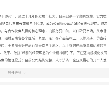
于1998年，通过十几年的发展与壮大，目前已是一个颇具规模、实力雄
网络先后遍布云南省各个区域，成为公司所经营品牌的省级代理商。随着
值，与合作伙伴共赢的核心理念，向服务要口碑，以口碑要市场，从市场
明，辐射云南省各个区域，紧跟广东：在产品结构上，以抛光砖、仿古砖
瓷砖、王者陶瓷等产品行销云南各个地区，以上乘的产品质量和优质的售
想、敢干、敢拼”超前的经营理念为企业精神指引下，正在迈向规模化发展
特色的管理模式：目前公司结构完整，人才济济；企业从最初的几个人发
、财务部，两个品牌自营的家装部等多个销售渠道。物流中心完善服务体
展开更多
者陶瓷3楼