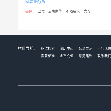
家装业务员
/
全职
/
云南南华
/
不限要求
/
大专
面议
栏目导航:
职位搜索
简历中心
名企展示
一句话
套餐标准
金币充值
意见建议
联系我