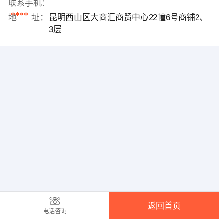
联系手机：
****
地 址：
昆明西山区大商汇商贸中心22幢6号商铺2、
3层
返回首页
电话咨询