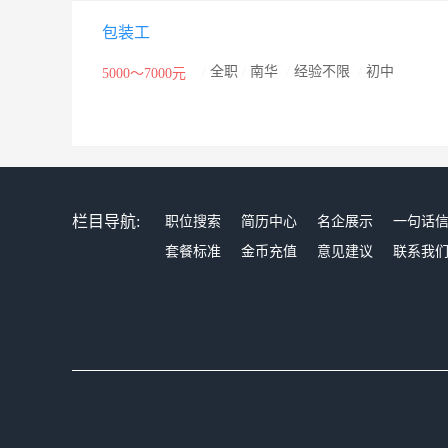
包装工
/
全职
/
南华
/
经验不限
/
初中
5000～7000元
栏目导航:
职位搜索
简历中心
名企展示
一句话
套餐标准
金币充值
意见建议
联系我